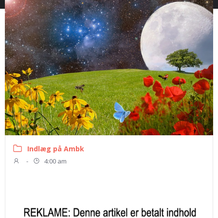
Indlæg på Ambk
-
4:00 am