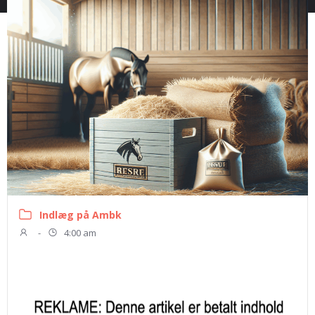
Indlæg på Ambk
-
4:00 am