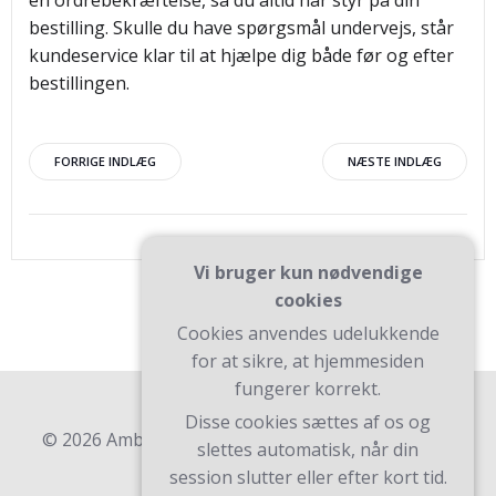
en ordrebekræftelse, så du altid har styr på din
bestilling. Skulle du have spørgsmål undervejs, står
kundeservice klar til at hjælpe dig både før og efter
bestillingen.
Indlægsnavigation
Indlægsnav
FORRIGE INDLÆG
NÆSTE INDLÆG
Vi bruger kun nødvendige
cookies
Cookies anvendes udelukkende
for at sikre, at hjemmesiden
fungerer korrekt.
Disse cookies sættes af os og
© 2026 Ambk. Bygget ved at bruge WordPress og
slettes automatisk, når din
Teluro Theme .
session slutter eller efter kort tid.