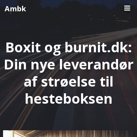
Videre
Ambk
til
indhold
Boxit og burnit.dk:
Din nye leverandør
af strøelse til
hesteboksen