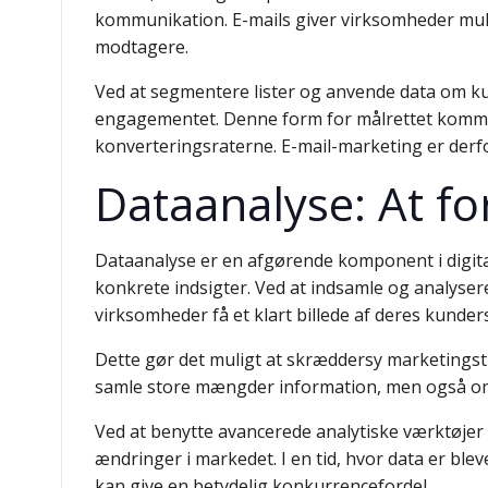
kommunikation. E-mails giver virksomheder muli
modtagere.
Ved at segmentere lister og anvende data om k
engagementet. Denne form for målrettet kommun
konverteringsraterne. E-mail-marketing er derfor
Dataanalyse: At for
Dataanalyse er en afgørende komponent i digita
konkrete indsigter. Ved at indsamle og analyser
virksomheder få et klart billede af deres kunde
Dette gør det muligt at skræddersy marketingst
samle store mængder information, men også om 
Ved at benytte avancerede analytiske værktøjer
ændringer i markedet. I en tid, hvor data er blev
kan give en betydelig konkurrencefordel.