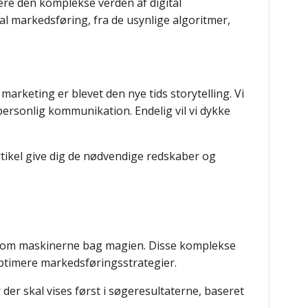
cere den komplekse verden af digital
l markedsføring, fra de usynlige algoritmer,
marketing er blevet den nye tids storytelling. Vi
personlig kommunikation. Endelig vil vi dykke
rtikel give dig de nødvendige redskaber og
er som maskinerne bag magien. Disse komplekse
optimere markedsføringsstrategier.
r skal vises først i søgeresultaterne, baseret