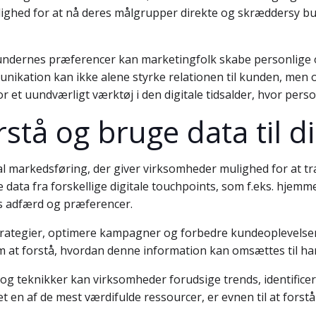
ghed for at nå deres målgrupper direkte og skræddersy budsk
undernes præferencer kan marketingfolk skabe personlige o
ikation kan ikke alene styrke relationen til kunden, men 
 et uundværligt værktøj i den digitale tidsalder, hvor person
stå og bruge data til d
l markedsføring, der giver virksomheder mulighed for at t
e data fra forskellige digitale touchpoints, som f.eks. hjem
rs adfærd og præferencer.
rategier, optimere kampagner og forbedre kundeoplevelsen.
at forstå, hvordan denne information kan omsættes til han
 og teknikker kan virksomheder forudsige trends, identifice
et en af de mest værdifulde ressourcer, er evnen til at forst