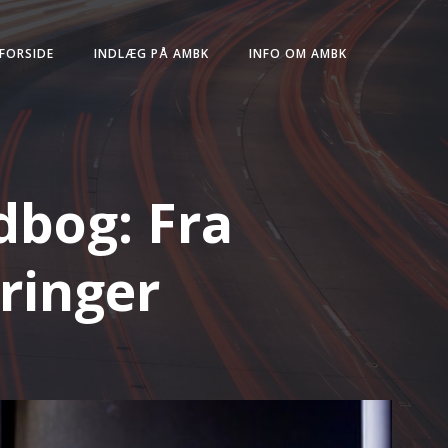
FORSIDE
INDLÆG PÅ AMBK
INFO OM AMBK
dbog: Fra
eringer