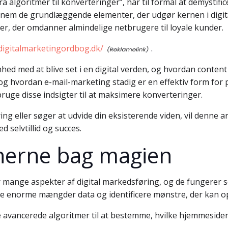
a algoritmer til konverteringer”, har til formål at demystifi
nnem de grundlæggende elementer, der udgør kernen i digita
gier, der omdanner almindelige netbrugere til loyale kunder.
/digitalmarketingordbog.dk/
.
ed med at blive set i en digital verden, og hvordan content 
 og hvordan e-mail-marketing stadig er en effektiv form for 
ruge disse indsigter til at maksimere konverteringer.
ng eller søger at udvide din eksisterende viden, vil denne a
ed selvtillid og succes.
nerne bag magien
rer mange aspekter af digital markedsføring, og de funger
ere enorme mængder data og identificere mønstre, der kan 
ancerede algoritmer til at bestemme, hvilke hjemmesider de