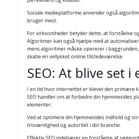
på relevans og kvalitet.
Sociale medieplatforme anvender også algoritmer
bruger mest.
For virksomheder betyder dette, at forståelse o
Algoritmer kan også hjælpe med at automatise
mens algoritmer måske opererer i baggrunden, e
skabe en vellykket online tilstedeværelse.
SEO: At blive set i
I en tid hvor internettet er blevet den primære 
SEO handler om at forbedre din hjemmesides pla
elementer.
Ved at optimere din hjemmesides indhold og stru
troværdighed og autoritet i din branche.
Effektiv SEO indebærer en forståelse af søgeord,