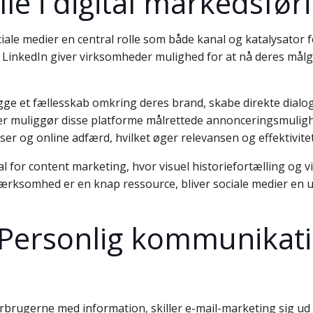
le i digital markedsfør
ciale medier en central rolle som både kanal og katalysator
 LinkedIn giver virksomheder mulighed for at nå deres må
e et fællesskab omkring deres brand, skabe direkte dialog 
r muliggør disse platforme målrettede annonceringsmulig
er og online adfærd, hvilket øger relevansen og effektivit
 for content marketing, hvor visuel historiefortælling og vi
rksomhed er en knap ressource, bliver sociale medier en uu
Personlig kommunikatio
orbrugerne med information, skiller e-mail-marketing sig ud 