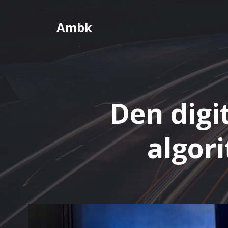
Videre
til
Ambk
indhold
Den digi
algori