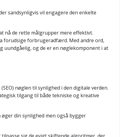
der sandsynligvis vil engagere den enkelte
t nå de rette målgrupper mere effektivt.
a forudsige forbrugeradfærd. Med andre ord,
og uundgåelig, og de er en nøglekomponent i at
SEO) nøglen til synlighed i den digitale verden.
egisk tilgang til både tekniske og kreative
un øger din synlighed men også bygger
ilpasse sig de evigt skiftende algoritmer, der