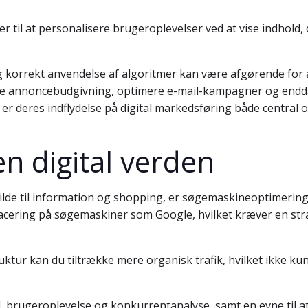
 til at personalisere brugeroplevelser ved at vise indhold, 
g korrekt anvendelse af algoritmer kan være afgørende for a
re annoncebudgivning, optimere e-mail-kampagner og endd
r deres indflydelse på digital markedsføring både central 
 en digital verden
kilde til information og shopping, er søgemaskineoptimering (
cering på søgemaskiner som Google, hvilket kræver en strat
ktur kan du tiltrække mere organisk trafik, hvilket ikke k
 brugeroplevelse og konkurrentanalyse, samt en evne til at t