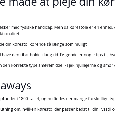
e måde at pleje din kør
ker med fysiske handicap. Men da kørestole er en enhed, de
tionalitet.
olde din kørestol kørende så længe som muligt.
l have den til at holde i lang tid. Følgende er nogle tips til,
n den korrekte type smøremiddel -Tjek hjullejerne og smør d
eaways
fundet i 1800-tallet, og nu findes der mange forskellige type
lutning om, hvilken kørestol der passer bedst til din livsstil