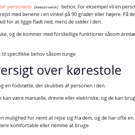
fter personens
behov. For eksempel vil en pers
ejst med benene i en vinkel på 90 grader eller højere. På den
 for at ligge fladt ned, mens de sidder i den.
iske, og de kommer med forskellige funktioner såsom armlæn
s til specifikke behov såsom tunge
ersigt over kørestole
 og en fodstøtte, der skubbes af personen i den.
De kan være manuelle, drevne eller elektriske, og de kan b
ren mulighed for nemt at rejse sig fra dem, og de har ofte e
 mere komfortable eller nemme at bruge.