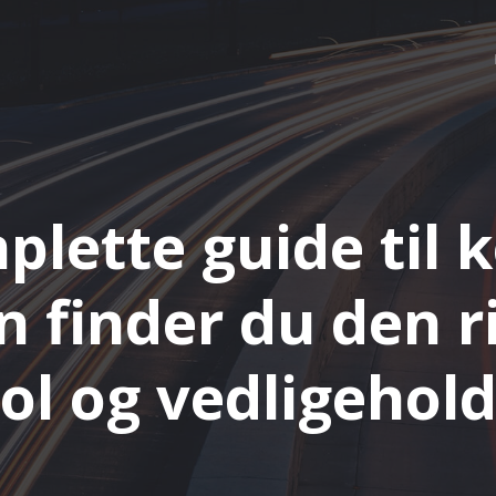
lette guide til k
 finder du den r
ol og vedligehol