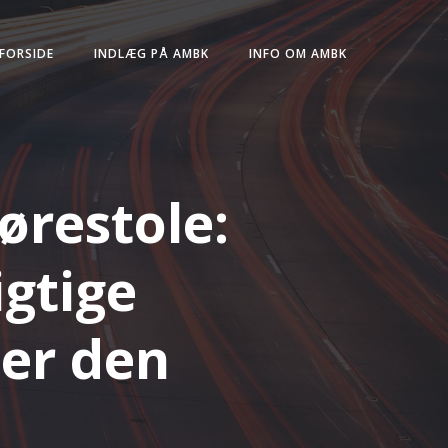
FORSIDE
INDLÆG PÅ AMBK
INFO OM AMBK
ørestole:
igtige
der den