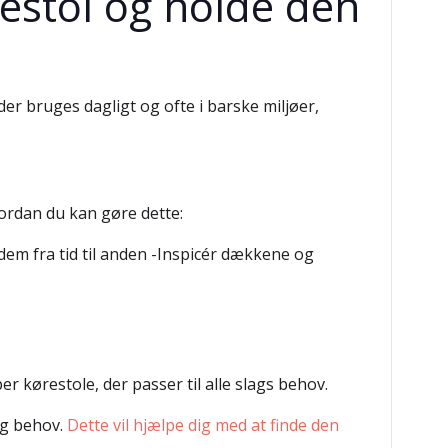
estol og holde den
r bruges dagligt og ofte i barske miljøer,
 hvordan du kan gøre dette:
em fra tid til anden -Inspicér dækkene og
r kørestole, der passer til alle slags behov.
 og behov.
Dette vil hjælpe dig med at finde den