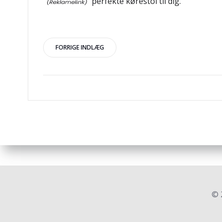
perfekte kørestol til dig.
Indlægsnavigation
FORRIGE INDLÆG
© 