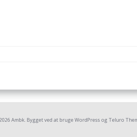
Indlægsnav
2026 Ambk. Bygget ved at bruge WordPress og Teluro Them
CVR-Nummer DK37407739