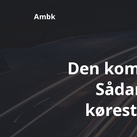
Videre
til
Ambk
indhold
Den komp
Sådan
kørest