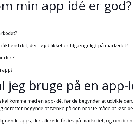
om min app-idé er god?
arkedet?
fikt end det, der i øjeblikket er tilgængeligt på markedet?
or den?
n app?
l jeg bruge på en app-
al komme med en app-idé, før de begynder at udvikle den. De
e, og derefter begynde at tænke på den bedste måde at løse de
s lignende apps, der allerede findes på markedet, og om din m