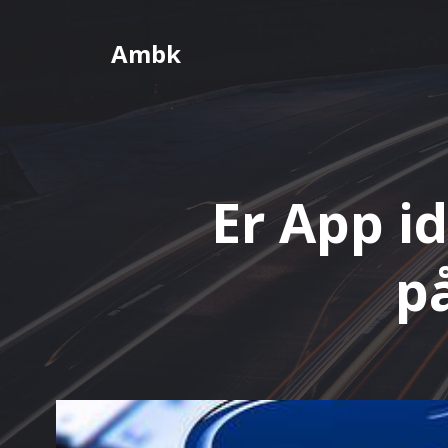
Videre
til
Ambk
indhold
Er App i
på