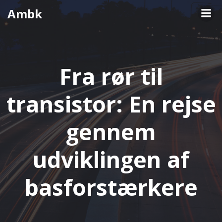
Videre
Ambk
til
indhold
Fra rør til
transistor: En rejse
gennem
udviklingen af
basforstærkere