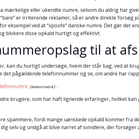
a mærkelige eller ukendte numre, selvom du aldrig har givet 
bare” er irriterende reklamer, så er andre direkte forsøg
et, for eksempel ved at “spoofe” danske numre. Det gør det 
g blokere disse opkald hurtigt og effektivt.
ummeropslag til at af
, kan du hurtigt undersøge, hvem der står bag, ved at brug
e det pågældende telefonnummer og se, om andre har rappor
elefonnumre
.
re brugere, som har haft lignende erfaringer, hvilket kan g
sløre spammere, fordi mange uønskede opkald kommer fra de
g selv og undgå at blive narret af svindlere, der forsøger at