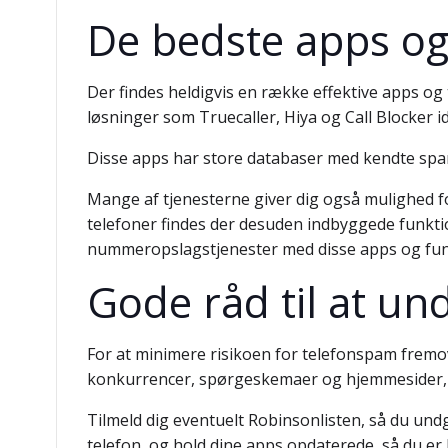
De bedste apps og 
Der findes heldigvis en række effektive apps o
løsninger som Truecaller, Hiya og Call Blocker 
Disse apps har store databaser med kendte sp
Mange af tjenesterne giver dig også mulighed 
telefoner findes der desuden indbyggede funktion
nummeropslagstjenester med disse apps og funk
Gode råd til at un
For at minimere risikoen for telefonspam fremo
konkurrencer, spørgeskemaer og hjemmesider, du 
Tilmeld dig eventuelt Robinsonlisten, så du und
telefon, og hold dine apps opdaterede, så du e