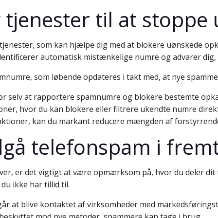
tjenester til at stopp
g tjenester, som kan hjælpe dig med at blokere uønskede o
identificerer automatisk mistænkelige numre og advarer dig,
amnumre, som løbende opdateres i takt med, at nye spamme
for selv at rapportere spamnumre og blokere bestemte opk
er, hvor du kan blokere eller filtrere ukendte numre direkt
tioner, kan du markant reducere mængden af forstyrrende o
dgå telefonspam i frem
ver, er det vigtigt at være opmærksom på, hvor du deler d
ikke har tillid til.
går at blive kontaktet af virksomheder med markedsføringst
r beskyttet mod nye metoder, spammere kan tage i brug.