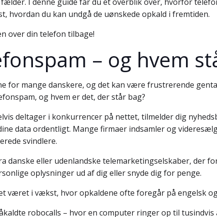
s fælder. I denne guide får du et overblik over, hvorfor te
dst, hvordan du kan undgå de uønskede opkald i fremtiden.
n over din telefon tilbage!
lefonspam – og hvem st
ne for mange danskere, og det kan være frustrerende gent
efonspam, og hvem er det, der står bag?
vis deltager i konkurrencer på nettet, tilmelder dig nyheds
 dine data ordentligt. Mange firmaer indsamler og videresæl
erede svindlere.
ra danske eller udenlandske telemarketingselskaber, der f
rsonlige oplysninger ud af dig eller snyde dig for penge.
det været i vækst, hvor opkaldene ofte foregår på engelsk o
aldte robocalls – hvor en computer ringer op til tusindvis 