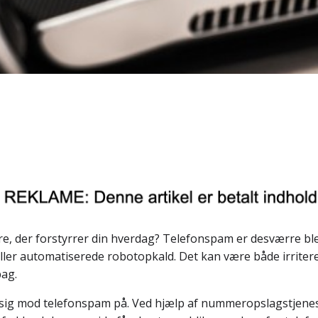
re, der forstyrrer din hverdag? Telefonspam er desværre b
 eller automatiserede robotopkald. Det kan være både irritere
bag.
e sig mod telefonspam på. Ved hjælp af nummeropslagstjenest