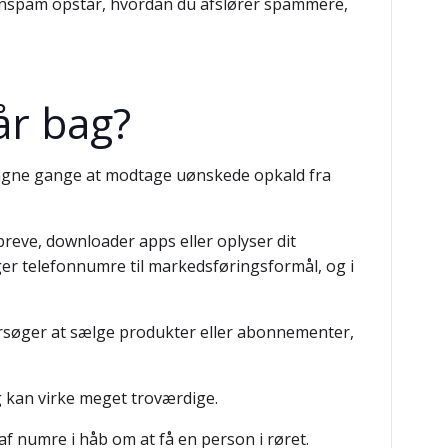
lefonspam opstår, hvordan du afslører spammere,
år bag?
agne gange at modtage uønskede opkald fra
breve, downloader apps eller oplyser dit
ger telefonnumre til markedsføringsformål, og i
orsøger at sælge produkter eller abonnementer,
g kan virke meget troværdige.
af numre i håb om at få en person i røret.