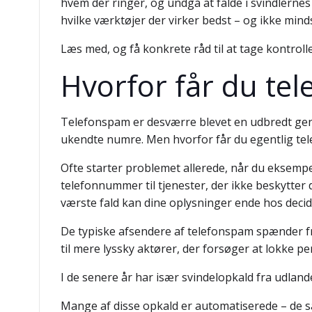
hvem der ringer, og undgå at falde i svindlerne
hvilke værktøjer der virker bedst – og ikke min
Læs med, og få konkrete råd til at tage kontrolle
Hvorfor får du te
Telefonspam er desværre blevet en udbredt ge
ukendte numre. Men hvorfor får du egentlig tel
Ofte starter problemet allerede, når du eksempel
telefonnummer til tjenester, der ikke beskytter
værste fald kan dine oplysninger ende hos decid
De typiske afsendere af telefonspam spænder f
til mere lyssky aktører, der forsøger at lokke pe
I de senere år har især svindelopkald fra udlan
Mange af disse opkald er automatiserede – de såk