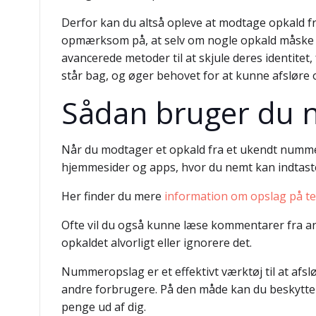
Derfor kan du altså opleve at modtage opkald fr
opmærksom på, at selv om nogle opkald måske “
avancerede metoder til at skjule deres identit
står bag, og øger behovet for at kunne afsløre o
Sådan bruger du n
Når du modtager et opkald fra et ukendt nummer
hjemmesider og apps, hvor du nemt kan indtast
Her finder du mere
information om opslag på t
Ofte vil du også kunne læse kommentarer fra and
opkaldet alvorligt eller ignorere det.
Nummeropslag er et effektivt værktøj til at af
andre forbrugere. På den måde kan du beskytte di
penge ud af dig.