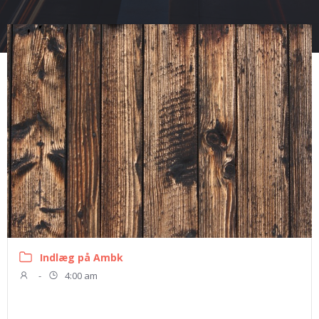
Indlæg på Ambk
-
4:00 am