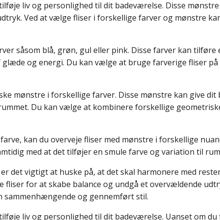
tilføje liv og personlighed til dit badeværelse. Disse mønst
ryk. Ved at vælge fliser i forskellige farver og mønstre kan
arver såsom blå, grøn, gul eller pink. Disse farver kan tilfør
glæde og energi. Du kan vælge at bruge farverige fliser på
ke mønstre i forskellige farver. Disse mønstre kan give di
il rummet. Du kan vælge at kombinere forskellige geometris
f farve, kan du overveje fliser med mønstre i forskellige nua
mtidig med at det tilføjer en smule farve og variation til ru
, er det vigtigt at huske på, at det skal harmonere med res
 fliser for at skabe balance og undgå et overvældende udtry
e en sammenhængende og gennemført stil.
 tilføje liv og personlighed til dit badeværelse. Uanset om