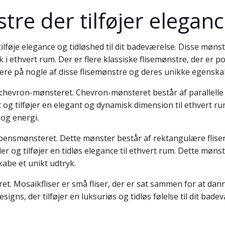
tre der tilføjer elegan
ilføje elegance og tidløshed til dit badeværelse. Disse mønst
tryk i ethvert rum. Der er flere klassiske flisemønstre, der 
ere på nogle af disse flisemønstre og deres unikke egenska
er chevron-mønsteret. Chevron-mønsteret består af parallelle l
 og tilføjer en elegant og dynamisk dimension til ethvert 
 og energi.
bensmønsteret. Dette mønster består af rektangulære fliser, 
r og tilføjer en tidløs elegance til ethvert rum. Dette møn
kabe et unikt udtryk.
et. Mosaikfliser er små fliser, der er sat sammen for at dan
igns, der tilføjer en luksuriøs og tidløs følelse til dit bad