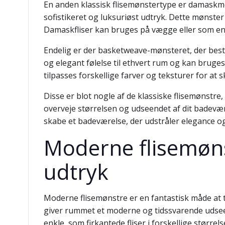
En anden klassisk flisemønstertype er damaskmøn
sofistikeret og luksuriøst udtryk. Dette mønster
Damaskfliser kan bruges på vægge eller som en d
Endelig er der basketweave-mønsteret, der består
og elegant følelse til ethvert rum og kan brug
tilpasses forskellige farver og teksturer for at s
Disse er blot nogle af de klassiske flisemønstre,
overveje størrelsen og udseendet af dit badevær
skabe et badeværelse, der udstråler elegance og
Moderne flisemønst
udtryk
Moderne flisemønstre er en fantastisk måde at til
giver rummet et moderne og tidssvarende udsee
enkle, som firkantede fliser i forskellige større