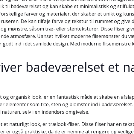
k til badeværelset og kan skabe et minimalistisk og stilfuld
f forskellige farver og materialer, der skaber et unikt og k
ruseren. De kan tilføje farve og tekstur til rummet og give de
og mønstre, såsom træ- eller stenteksturer. Disse fliser gi
nde atmosfære. Uanset hvilket moderne flisemønster du væl
ser godt ind i det samlede design. Med moderne flisemønstre 
iver badeværelset et na
igt og organisk look, er en fantastisk måde at skabe en af
er elementer som træ, sten og blomster ind i badeværelset. 
l naturen, selv i en indendørs omgivelse.
et naturligt look, er trælook-fliser. Disse fliser har en teks
 er også praktiske, da de er nemme at rengøre og vedligeho