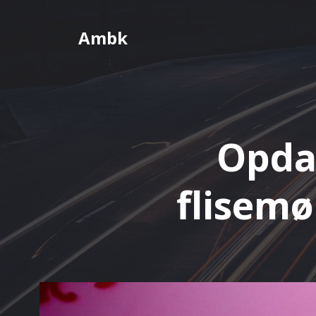
Videre
til
Ambk
indhold
Opdag
flisemø