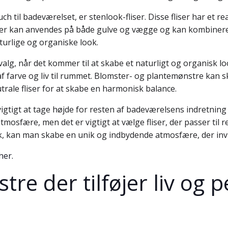
ouch til badeværelset, er stenlook-fliser. Disse fliser har et
-fliser kan anvendes på både gulve og vægge og kan kombine
turlige og organiske look.
g, når det kommer til at skabe et naturligt og organisk lo
f af farve og liv til rummet. Blomster- og plantemønstre kan
ale fliser for at skabe en harmonisk balance.
igtigt at tage højde for resten af badeværelsens indretning 
mosfære, men det er vigtigt at vælge fliser, der passer til 
k, kan man skabe en unik og indbydende atmosfære, der invit
her.
tre der tilføjer liv og p