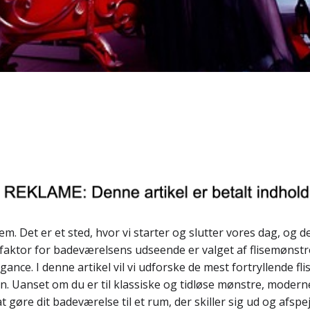
em. Det er et sted, hvor vi starter og slutter vores dag, og d
 faktor for badeværelsens udseende er valget af flisemønstre
gance. I denne artikel vil vi udforske de mest fortryllende fl
ign. Uanset om du er til klassiske og tidløse mønstre, moderne
 at gøre dit badeværelse til et rum, der skiller sig ud og afspe