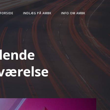
FORSIDE
INDLÆG PÅ AMBK
INFO OM AMBK
llende
eværelse