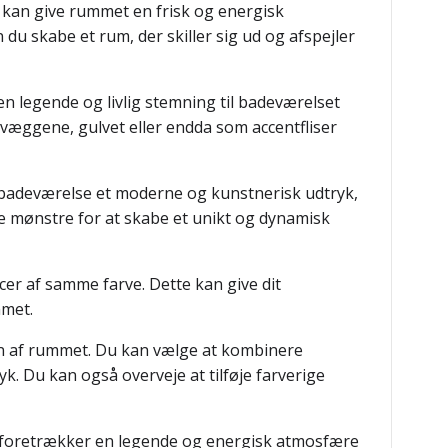
re kan give rummet en frisk og energisk
 du skabe et rum, der skiller sig ud og afspejler
e en legende og livlig stemning til badeværelset
 væggene, gulvet eller endda som accentfliser
t badeværelse et moderne og kunstnerisk udtryk,
ke mønstre for at skabe et unikt og dynamisk
ncer af samme farve. Dette kan give dit
mmet.
ten af rummet. Du kan vælge at kombinere
k. Du kan også overveje at tilføje farverige
 du foretrækker en legende og energisk atmosfære