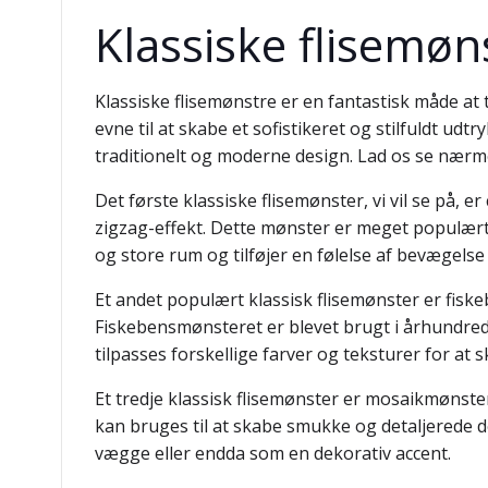
Klassiske flisemøns
Klassiske flisemønstre er en fantastisk måde at t
evne til at skabe et sofistikeret og stilfuldt ud
traditionelt og moderne design. Lad os se nærm
Det første klassiske flisemønster, vi vil se på, 
zigzag-effekt. Dette mønster er meget populært
og store rum og tilføjer en følelse af bevægelse
Et andet populært klassisk flisemønster er fiske
Fiskebensmønsteret er blevet brugt i århundrede
tilpasses forskellige farver og teksturer for at s
Et tredje klassisk flisemønster er mosaikmønster
kan bruges til at skabe smukke og detaljerede des
vægge eller endda som en dekorativ accent.