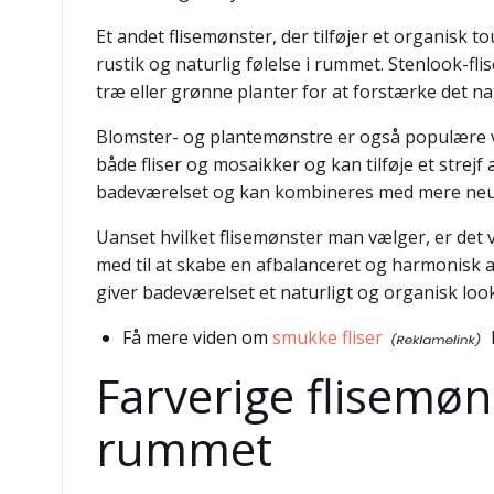
Et andet flisemønster, der tilføjer et organisk t
rustik og naturlig følelse i rummet. Stenlook
træ eller grønne planter for at forstærke det na
Blomster- og plantemønstre er også populære val
både fliser og mosaikker og kan tilføje et strej
badeværelset og kan kombineres med mere neutr
Uanset hvilket flisemønster man vælger, er det v
med til at skabe en afbalanceret og harmonisk at
giver badeværelset et naturligt og organisk loo
Få mere viden om
smukke fliser
Farverige flisemøns
rummet