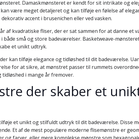
steret. Damaskmønsteret er kendt for sit intrikate og elega
 kan være meget detaljeret og kan tilføje en følelse af elega
ekorativ accent i brusenichen eller ved vasken.
 af kvadratiske fliser, der er sat sammen for at danne et v
es i både små og store badeværelser. Basketweave-mønstere
kabe et unikt udtryk.
 der kan tilføje elegance og tidløshed til dit badeværelse. Ua
else for at sikre, at mønstret passer til rummets overordne
 tidløshed i mange år fremover.
re der skaber et unikt 
føje et unikt og stilfuldt udtryk til dit badeværelse. Disse m
nde. Et af de mest populære moderne flisemønstre er geo
lser og farver, eller mere komplekse mønstre som hexagonale f