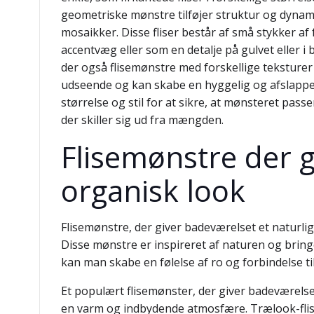
geometriske mønstre tilføjer struktur og dynami
mosaikker. Disse fliser består af små stykker a
accentvæg eller som en detalje på gulvet eller i b
der også flisemønstre med forskellige teksturer 
udseende og kan skabe en hyggelig og afslappe
størrelse og stil for at sikre, at mønsteret pas
der skiller sig ud fra mængden.
Flisemønstre der g
organisk look
Flisemønstre, der giver badeværelset et naturl
Disse mønstre er inspireret af naturen og bring
kan man skabe en følelse af ro og forbindelse ti
Et populært flisemønster, der giver badeværelset 
en varm og indbydende atmosfære. Trælook-fliser