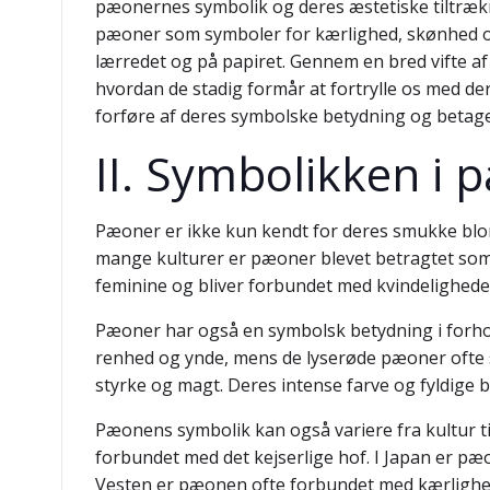
pæonernes symbolik og deres æstetiske tiltrækn
pæoner som symboler for kærlighed, skønhed o
lærredet og på papiret. Gennem en bred vifte af
hvordan de stadig formår at fortrylle os med de
forføre af deres symbolske betydning og betag
II. Symbolikken i
Pæoner er ikke kun kendt for deres smukke blo
mange kulturer er pæoner blevet betragtet som 
feminine og bliver forbundet med kvindeligheden
Pæoner har også en symbolsk betydning i forhold
renhed og ynde, mens de lyserøde pæoner ofte 
styrke og magt. Deres intense farve og fyldige 
Pæonens symbolik kan også variere fra kultur ti
forbundet med det kejserlige hof. I Japan er pæ
Vesten er pæonen ofte forbundet med kærlighed,