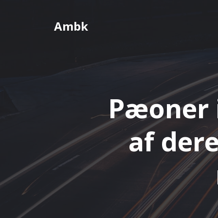
Videre
til
Ambk
indhold
Pæoner i
af der