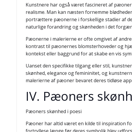
Kunstnere har også været fascineret af pæonerne
realisme. Man kan næsten fornemme blødheden o
portrættere pæonerne i forskellige stadier af de
naturlige forandring og skønheden i det forgæn
Pæonerne i malerierne er ofte omgivet af andr
kontrast til pæonernes blomsterhoveder og hjæ
kontekst eller baggrund for at skabe en vis symbo
Uanset den specifikke tilgang eller stil, kunstn
skønhed, elegance og femininitet, og kunstnern
malerierne af pæoner bevaret deres tidløse appe
IV. Pæoners skønh
Pæoners skønhed i poesi
Pæoner har altid været en kilde til inspiration 
fortryllese længe før deres symbolik blev udfor