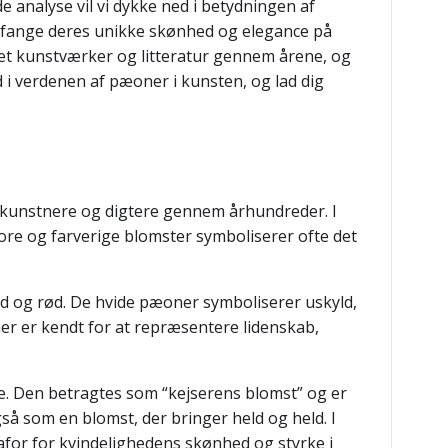
analyse vil vi dykke ned i betydningen af
 fange deres unikke skønhed og elegance på
eret kunstværker og litteratur gennem årene, og
 i verdenen af pæoner i kunsten, og lad dig
 kunstnere og digtere gennem århundreder. I
re og farverige blomster symboliserer ofte det
rød og rød. De hvide pæoner symboliserer uskyld,
r er kendt for at repræsentere lidenskab,
re. Den betragtes som “kejserens blomst” og er
så som en blomst, der bringer held og held. I
for for kvindelighedens skønhed og styrke i