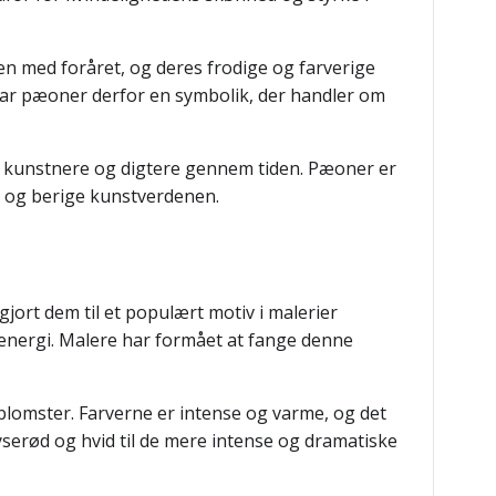
n med foråret, og deres frodige og farverige
har pæoner derfor en symbolik, der handler om
t kunstnere og digtere gennem tiden. Pæoner er
re og berige kunstverdenen.
jort dem til et populært motiv i malerier
 energi. Malere har formået at fange denne
 blomster. Farverne er intense og varme, og det
yserød og hvid til de mere intense og dramatiske