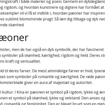
ingskraft i både malerier og poesi. Gennem en dybdegående 
g rigdom, og hvordan kunstnere og digtere har formået at
 eksempler vil vi få et indblik i, hvordan pæoner har inspir
res sublimt blomstrende pragt. Så læn dig tilbage og dyk ned
ende skønhed.
 pæoner
mster, men de har også en dyb symbolik, der har fascineret
symboler på skønhed, kærlighed, rigdom og held. Deres sto
s kraft og sensualitet.
 til deres farver. De mest almindelige farver er hvid, lyse
ses som symboler på romantik og kærlighed. De røde pæone
blomsterblade giver en aura af majestæt og autoritet.
l kultur. I Kina er pæonen et symbol på rigdom, lykke og æ
onen et symbol på skønhed, lykke og velstand. Den anses og
 romantik og femininitet. Den er blevet brugt som en meta