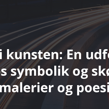
 kunsten: En ud
es symbolik og sk
malerier og poes