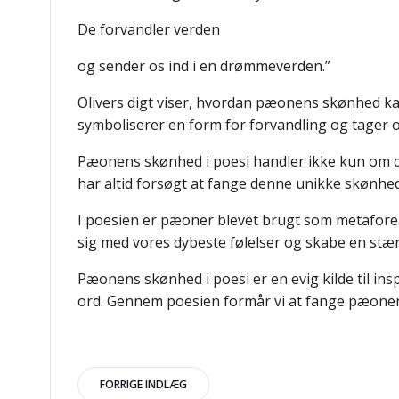
De forvandler verden
og sender os ind i en drømmeverden.”
Olivers digt viser, hvordan pæonens skønhed ka
symboliserer en form for forvandling og tager o
Pæonens skønhed i poesi handler ikke kun om de
har altid forsøgt at fange denne unikke skønhed
I poesien er pæoner blevet brugt som metaforer
sig med vores dybeste følelser og skabe en stæ
Pæonens skønhed i poesi er en evig kilde til in
ord. Gennem poesien formår vi at fange pæonens 
Indlægsnavigation
FORRIGE INDLÆG