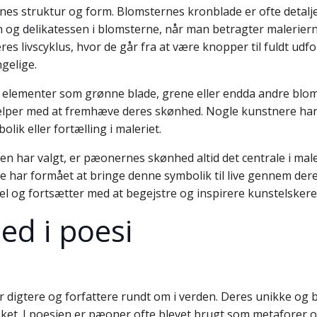
s struktur og form. Blomsternes kronblade er ofte detaljer
g delikatessen i blomsterne, når man betragter malerierne
res livscyklus, hvor de går fra at være knopper til fuldt ud
gelige.
e elementer som grønne blade, grene eller endda andre blo
lper med at fremhæve deres skønhed. Nogle kunstnere har 
lik eller fortælling i maleriet.
eren har valgt, er pæonernes skønhed altid det centrale i ma
e har formået at bringe denne symbolik til live gennem de
l og fortsætter med at begejstre og inspirere kunstelskere
ed i poesi
for digtere og forfattere rundt om i verden. Deres unikke og
sket. I poesien er pæoner ofte blevet brugt som metaforer o