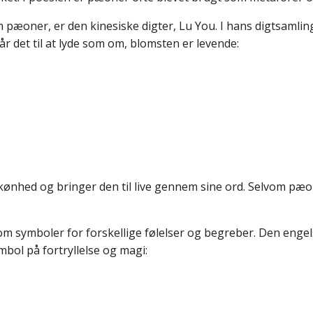
m pæoner, er den kinesiske digter, Lu You. I hans digtsaml
 det til at lyde som om, blomsten er levende:
nhed og bringer den til live gennem sine ord. Selvom pæon
m symboler for forskellige følelser og begreber. Den engelsk
ol på fortryllelse og magi: