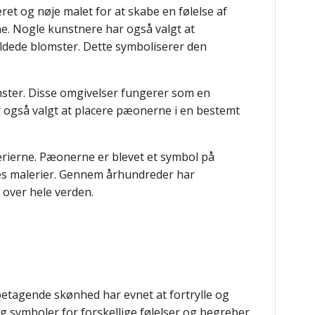
et og nøje malet for at skabe en følelse af
. Nogle kunstnere har også valgt at
foldede blomster. Dette symboliserer den
mster. Disse omgivelser fungerer som en
også valgt at placere pæonerne i en bestemt
lerierne. Pæonerne er blevet et symbol på
res malerier. Gennem århundreder har
 over hele verden.
 betagende skønhed har evnet at fortrylle og
g symboler for forskellige følelser og begreber.