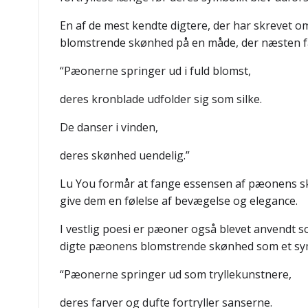
En af de mest kendte digtere, der har skrevet o
blomstrende skønhed på en måde, der næsten får
“Pæonerne springer ud i fuld blomst,
deres kronblade udfolder sig som silke.
De danser i vinden,
deres skønhed uendelig.”
Lu You formår at fange essensen af pæonens skø
give dem en følelse af bevægelse og elegance.
I vestlig poesi er pæoner også blevet anvendt so
digte pæonens blomstrende skønhed som et symb
“Pæonerne springer ud som tryllekunstnere,
deres farver og dufte fortryller sanserne.