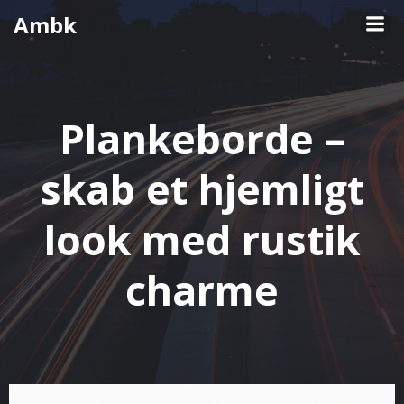
Videre
Ambk
til
indhold
Plankeborde –
skab et hjemligt
look med rustik
charme