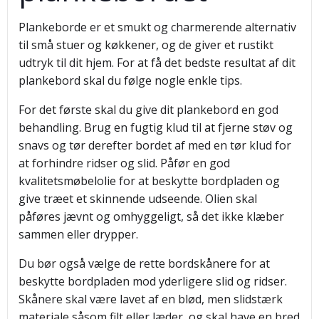
Plankeborde er et smukt og charmerende alternativ
til små stuer og køkkener, og de giver et rustikt
udtryk til dit hjem. For at få det bedste resultat af dit
plankebord skal du følge nogle enkle tips.
For det første skal du give dit plankebord en god
behandling. Brug en fugtig klud til at fjerne støv og
snavs og tør derefter bordet af med en tør klud for
at forhindre ridser og slid. Påfør en god
kvalitetsmøbelolie for at beskytte bordpladen og
give træet et skinnende udseende. Olien skal
påføres jævnt og omhyggeligt, så det ikke klæber
sammen eller drypper.
Du bør også vælge de rette bordskånere for at
beskytte bordpladen mod yderligere slid og ridser.
Skånere skal være lavet af en blød, men slidstærk
materiale såsom filt eller læder, og skal have en bred