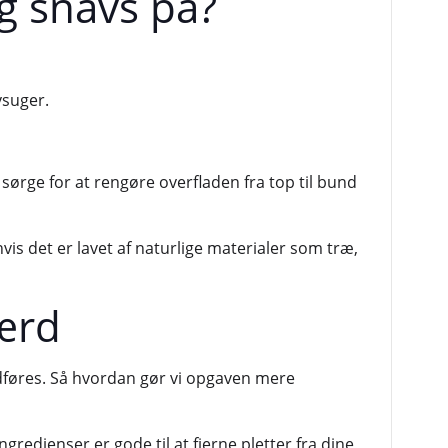
g snavs på?
vsuger.
sørge for at rengøre overfladen fra top til bund
s det er lavet af naturlige materialer som træ,
værd
udføres. Så hvordan gør vi opgaven mere
edienser er gode til at fjerne pletter fra dine