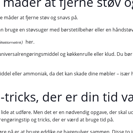
 måder at fjerne støv o
te måder at fjerne støv og snavs på.
kan bruge en støvsuger med børstetilbehør eller en håndstø
her.
universalrengøringsmiddel og køkkenrulle eller klud. Du bør 
el eller ammoniak, da det kan skade dine møbler – især hvi
tricks, der er din tid 
 lide at udføre. Men det er en nødvendig opgave, der skal 
rengøringstip og tricks, der er værd at bruge tid på.
re på er at bruge eddike og bagepulver sammen. Disse to ingr