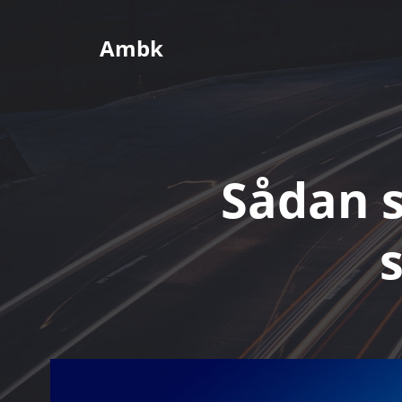
Videre
til
Ambk
indhold
Sådan s