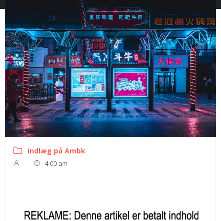
Indlæg på Ambk
-
4:00 am