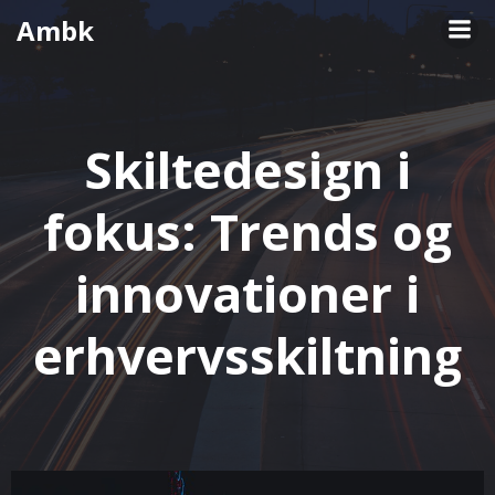
Videre
Ambk
til
indhold
Skiltedesign i
fokus: Trends og
innovationer i
erhvervsskiltning