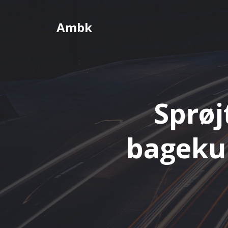
Videre
til
Ambk
indhold
Sprøj
bagekun