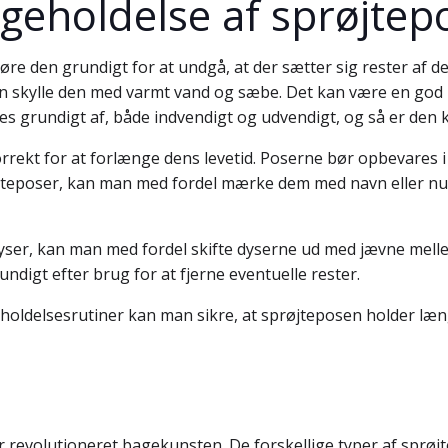
geholdelse af sprøjtep
gøre den grundigt for at undgå, at der sætter sig rester af d
n skylle den med varmt vand og sæbe. Det kan være en god i
es grundigt af, både indvendigt og udvendigt, og så er den kl
rekt for at forlænge dens levetid. Poserne bør opbevares i e
prøjteposer, kan man med fordel mærke dem med navn eller 
yser, kan man med fordel skifte dyserne ud med jævne melle
digt efter brug for at fjerne eventuelle rester.
eholdelsesrutiner kan man sikre, at sprøjteposen holder læng
r revolutioneret bagekunsten. De forskellige typer af sprøj