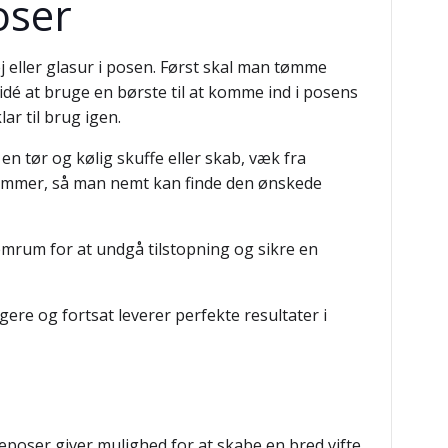
oser
ej eller glasur i posen. Først skal man tømme
dé at bruge en børste til at komme ind i posens
ar til brug igen.
n tør og kølig skuffe eller skab, væk fra
nummer, så man nemt kan finde den ønskede
mrum for at undgå tilstopning og sikre en
ere og fortsat leverer perfekte resultater i
teposer giver mulighed for at skabe en bred vifte