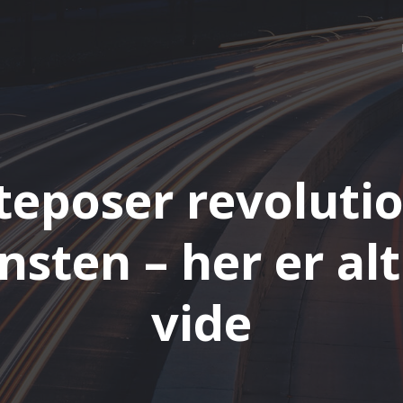
teposer revoluti
sten – her er alt
vide