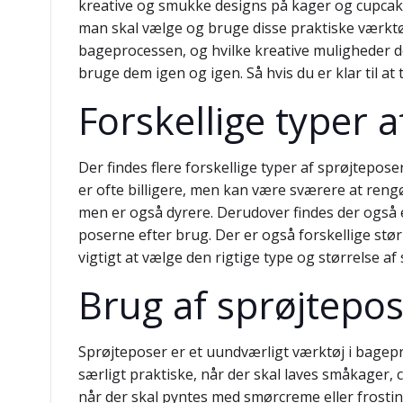
kreative og smukke designs på kager og cupcak
man skal vælge og bruge disse praktiske værktøje
bageprocessen, og hvilke kreative muligheder de
bruge dem igen og igen. Så hvis du er klar til at
Forskellige typer 
Der findes flere forskellige typer af sprøjtepos
er ofte billigere, men kan være sværere at re
men er også dyrere. Derudover findes der også e
poserne efter brug. Der er også forskellige stø
vigtigt at vælge den rigtige type og størrelse af
Brug af sprøjtepo
Sprøjteposer er et uundværligt værktøj i bagepro
særligt praktiske, når der skal laves småkager, c
når der skal pyntes med smørcreme eller frosti