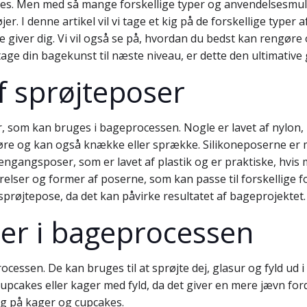
es. Men med så mange forskellige typer og anvendelsesmuli
r. I denne artikel vil vi tage et kig på de forskellige typer
 giver dig. Vi vil også se på, hvordan du bedst kan rengøre
 tage din bagekunst til næste niveau, er dette den ultimative 
af sprøjteposer
er, som kan bruges i bageprocessen. Nogle er lavet af nylon,
ngøre og kan også knække eller sprække. Silikoneposerne 
ngangsposer, som er lavet af plastik og er praktiske, hvis 
rrelser og former af poserne, som kan passe til forskellige
 sprøjtepose, da det kan påvirke resultatet af bageprojektet.
ser i bageprocessen
cessen. De kan bruges til at sprøjte dej, glasur og fyld ud
upcakes eller kager med fyld, da det giver en mere jævn forde
ng på kager og cupcakes.