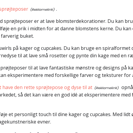
sprøjteposer
.
sprøjteposer er at lave blomsterdekorationer. Du kan bruge
lføje en prik i midten for at danne blomstens kerne. Du kan
 farverig buket.
swirls på kager og cupcakes. Du kan bruge en spiralformet 
rnedyse til at lave små rosetter og pynte din kage med en ræ
sprøjteposer til at lave fantastiske mønstre og designs på k
kan eksperimentere med forskellige farver og teksturer for a
at have den rette sprøjtepose og dyse til at
opnå 
rkedet, så det kan være en god idé at eksperimentere med for
ilføje et personligt touch til dine kager og cupcakes. Med li
agekunstneriske evner.