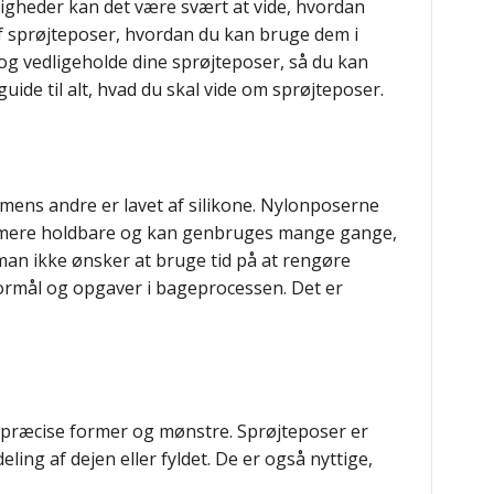
gheder kan det være svært at vide, hvordan
 af sprøjteposer, hvordan du kan bruge dem i
 og vedligeholde dine sprøjteposer, så du kan
guide til alt, hvad du skal vide om sprøjteposer.
 mens andre er lavet af silikone. Nylonposerne
er mere holdbare og kan genbruges mange gange,
man ikke ønsker at bruge tid på at rengøre
 formål og opgaver i bageprocessen. Det er
 i præcise former og mønstre. Sprøjteposer er
ling af dejen eller fyldet. De er også nyttige,