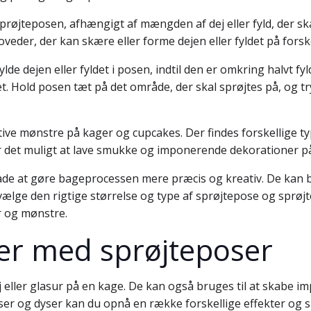
 sprøjteposen, afhængigt af mængden af dej eller fyld, der s
oveder, der kan skære eller forme dejen eller fyldet på forsk
ylde dejen eller fyldet i posen, indtil den er omkring halvt 
et. Hold posen tæt på det område, der skal sprøjtes på, og try
tive mønstre på kager og cupcakes. Der findes forskellige ty
gør det muligt at lave smukke og imponerende dekorationer p
e at gøre bageprocessen mere præcis og kreativ. De kan bru
ælge den rigtige størrelse og type af sprøjtepose og sprøjte
r og mønstre.
er med sprøjteposer
dej eller glasur på en kage. De kan også bruges til at skab
ser og dyser kan du opnå en række forskellige effekter og s