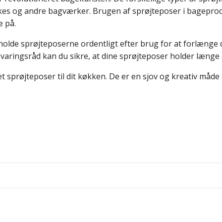
kes og andre bagværker. Brugen af sprøjteposer i bageproce
e på.
eholde sprøjteposerne ordentligt efter brug for at forlænge
ringsråd kan du sikre, at dine sprøjteposer holder længe og 
t sæt sprøjteposer til dit køkken. De er en sjov og kreativ må
Indlægsnav