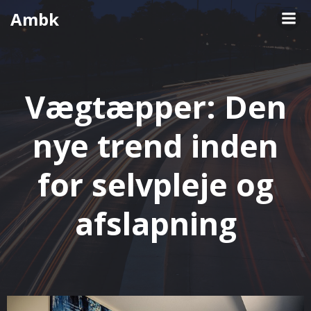
Videre
Ambk
til
indhold
Vægtæpper: Den
nye trend inden
for selvpleje og
afslapning