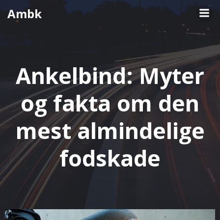
Videre
Ambk
til
indhold
Ankelbind: Myter
og fakta om den
mest almindelige
fodskade