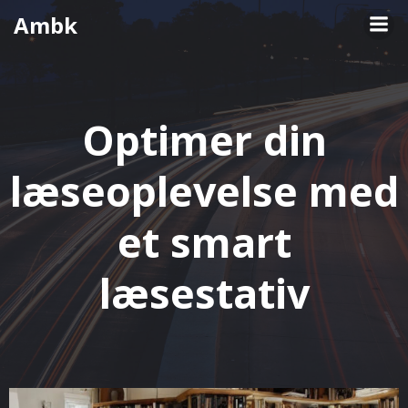
Videre
Ambk
til
indhold
Optimer din
læseoplevelse med
et smart
læsestativ