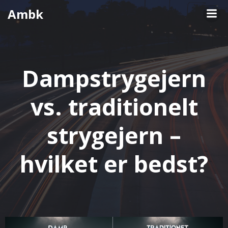
Videre
Ambk
til
indhold
Dampstrygejern
vs. traditionelt
strygejern –
hvilket er bedst?