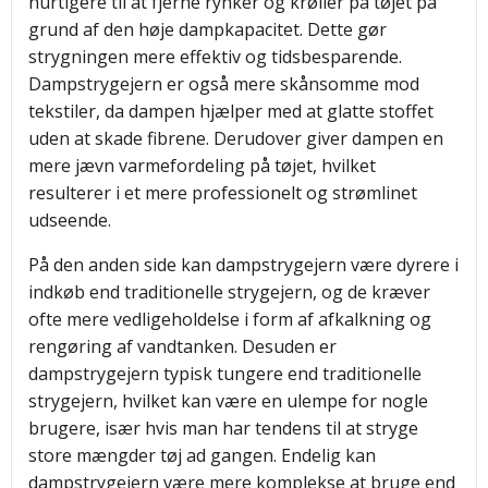
hurtigere til at fjerne rynker og krøller på tøjet på
grund af den høje dampkapacitet. Dette gør
strygningen mere effektiv og tidsbesparende.
Dampstrygejern er også mere skånsomme mod
tekstiler, da dampen hjælper med at glatte stoffet
uden at skade fibrene. Derudover giver dampen en
mere jævn varmefordeling på tøjet, hvilket
resulterer i et mere professionelt og strømlinet
udseende.
På den anden side kan dampstrygejern være dyrere i
indkøb end traditionelle strygejern, og de kræver
ofte mere vedligeholdelse i form af afkalkning og
rengøring af vandtanken. Desuden er
dampstrygejern typisk tungere end traditionelle
strygejern, hvilket kan være en ulempe for nogle
brugere, især hvis man har tendens til at stryge
store mængder tøj ad gangen. Endelig kan
dampstrygejern være mere komplekse at bruge end