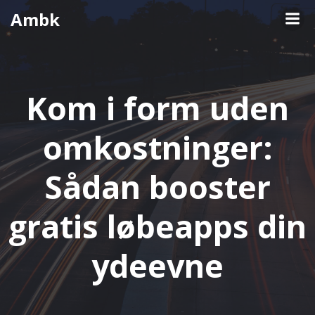
Videre
Ambk
til
indhold
Kom i form uden
omkostninger:
Sådan booster
gratis løbeapps din
ydeevne