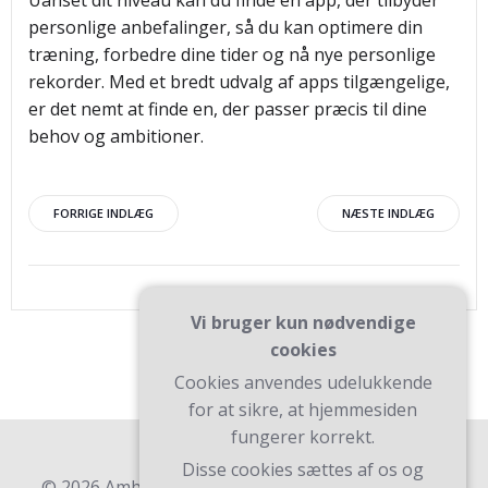
Uanset dit niveau kan du finde en app, der tilbyder
personlige anbefalinger, så du kan optimere din
træning, forbedre dine tider og nå nye personlige
rekorder. Med et bredt udvalg af apps tilgængelige,
er det nemt at finde en, der passer præcis til dine
behov og ambitioner.
Indlægsnavigation
Indlægsnav
FORRIGE INDLÆG
NÆSTE INDLÆG
Vi bruger kun nødvendige
cookies
Cookies anvendes udelukkende
for at sikre, at hjemmesiden
fungerer korrekt.
Disse cookies sættes af os og
© 2026 Ambk. Bygget ved at bruge WordPress og