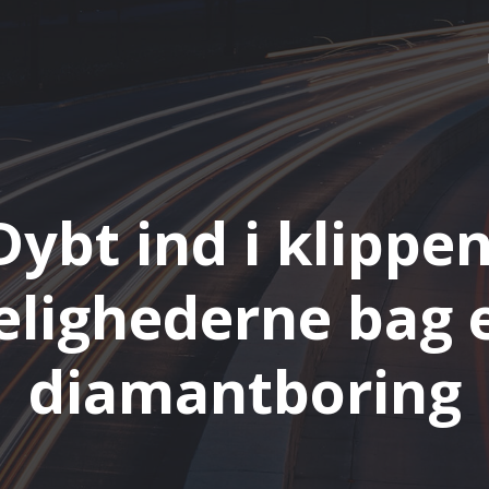
Dybt ind i klippen
ighederne bag e
diamantboring