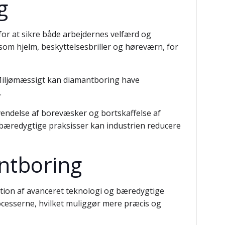
g
for at sikre både arbejdernes velfærd og
som hjelm, beskyttelsesbriller og høreværn, for
 Miljømæssigt kan diamantboring have
.
endelse af borevæsker og bortskaffelse af
g bæredygtige praksisser kan industrien reducere
ntboring
ation af avanceret teknologi og bæredygtige
rocesserne, hvilket muliggør mere præcis og