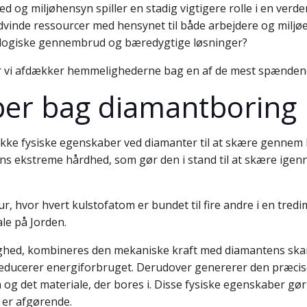
 og miljøhensyn spiller en stadig vigtigere rolle i en verd
dvinde ressourcer med hensynet til både arbejdere og miljø
ologiske gennembrud og bæredygtige løsninger?
, når vi afdækker hemmelighederne bag en af de mest spænden
pper bag diamantboring
ikke fysiske egenskaber ved diamanter til at skære gennem 
ns ekstreme hårdhed, som gør den i stand til at skære igenn
 hvor hvert kulstofatom er bundet til fire andre i en tredi
le på Jorden.
hed, kombineres den mekaniske kraft med diamantens skarphe
reducerer energiforbruget. Derudover genererer den præci
og det materiale, der bores i. Disse fysiske egenskaber gø
 er afgørende.