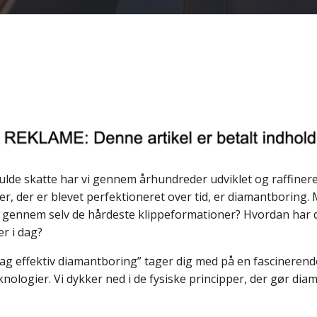
de skatte har vi gennem århundreder udviklet og raffineret 
oder, der er blevet perfektioneret over tid, er diamantbori
e gennem selv de hårdeste klippeformationer? Hvordan har d
er i dag?
bag effektiv diamantboring” tager dig med på en fascineren
knologier. Vi dykker ned i de fysiske principper, der gør di