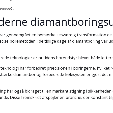
.
oderne diamantborings
ar gennemgået en bemærkelsesværdig transformation de se
ise boremetoder. I de tidlige dage af diamantboring var udst
rede teknologier er nutidens boreudstyr blevet både letter
knologi har forbedret præcisionen i boringerne, hvilket r
idstærke diamantbor og forbedrede kølesystemer gjort det 
ng har også bidraget til en markant stigning i sikkerheden 
nde. Disse fremskridt afspejler en branche, der konstant t