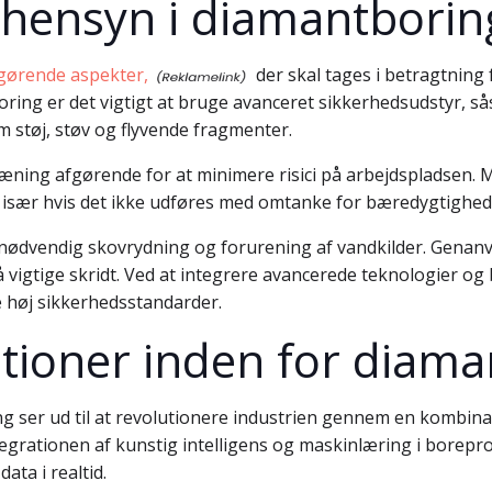
øhensyn i diamantborin
fgørende aspekter,
der skal tages i betragtning 
ing er det vigtigt at bruge avanceret sikkerhedsudstyr, så
m støj, støv og flyvende fragmenter.
æning afgørende for at minimere risici på arbejdspladsen.
 især hvis det ikke udføres med omtanke for bæredygtighed
nødvendig skovrydning og forurening af vandkilder. Genanv
å vigtige skridt. Ved at integrere avancerede teknologier o
e høj sikkerhedsstandarder.
tioner inden for diama
g ser ud til at revolutionere industrien gennem en kombin
tegrationen af kunstig intelligens og maskinlæring i borep
ata i realtid.