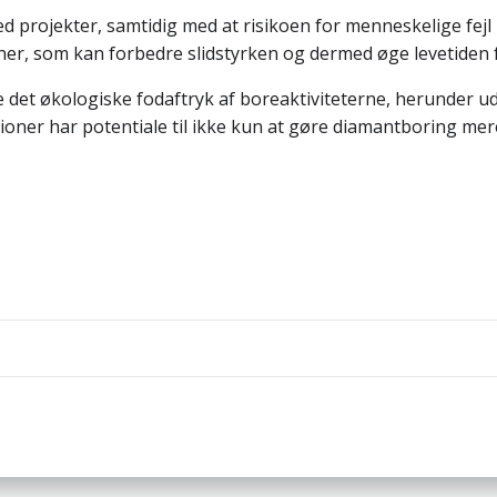
d projekter, samtidig med at risikoen for menneskelige fejl
oner, som kan forbedre slidstyrken og dermed øge levetiden f
e det økologiske fodaftryk af boreaktiviteterne, herunder u
ner har potentiale til ikke kun at gøre diamantboring mere
Indlægsnav