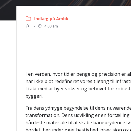
Indlæg på Ambk
-
4:00 am
I en verden, hvor tid er penge og præcision er 
har ikke blot redefineret vores tilgang til infr
I takt med at byer vokser og behovet for robus
byggeri.
Fra dens ydmyge begyndelse til dens nuværend
transformation. Dens udvikling er en fortælli
hårdeste materiale til at skabe banebrydende løsn
bordet, herunder øget hastighed, præcision og 