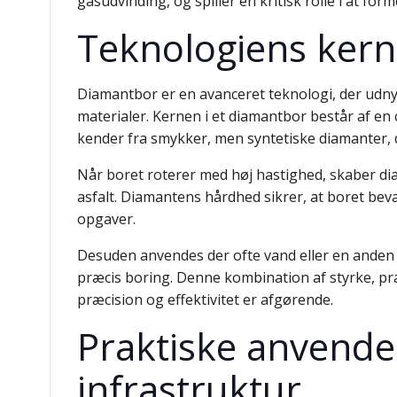
gasudvinding, og spiller en kritisk rolle i at fo
Teknologiens ker
Diamantbor er en avanceret teknologi, der udn
materialer. Kernen i et diamantbor består af en c
kender fra smykker, men syntetiske diamanter, der
Når boret roterer med høj hastighed, skaber d
asfalt. Diamantens hårdhed sikrer, at boret bevar
opgaver.
Desuden anvendes der ofte vand eller en anden k
præcis boring. Denne kombination af styrke, pr
præcision og effektivitet er afgørende.
Praktiske anvende
infrastruktur