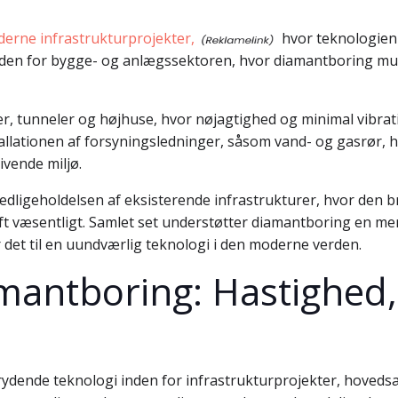
derne infrastrukturprojekter,
hvor teknologien 
en for bygge- og anlægssektoren, hvor diamantboring mulig
er, tunneler og højhuse, hvor nøjagtighed og minimal vibrat
llationen af forsyningsledninger, såsom vand- og gasrør, h
ivende miljø.
vedligeholdelsen af eksisterende infrastrukturer, hvor den b
ift væsentligt. Samlet set understøtter diamantboring en m
ør det til en uundværlig teknologi i den moderne verden.
mantboring: Hastighed,
dende teknologi inden for infrastrukturprojekter, hovedsa