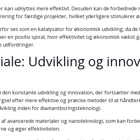
ler kan udnyttes mere effektivt. Desuden kan de forbedrede
erering for færdige projekter, hvilket yderligere stimulerer
for ses som en katalysator for økonomisk udvikling, da de fr
er en positiv spiral, hvor effektivitet og økonomisk vækst g
e udfordringer.
ale: Udvikling og innov
 i den konstante udvikling og innovation, der fortsætter m
gsel efter mere effektive og præcise metoder til at håndter
udvikling inden for diamantboringsteknologi.
 af avancerede materialer og nanoteknologi, som kan forbed
e og øger effektiviteten.