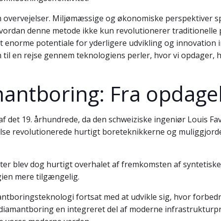
vervejelser. Miljømæssige og økonomiske perspektiver spill
vordan denne metode ikke kun revolutionerer traditionelle 
det enorme potentiale for yderligere udvikling og innovatio
il en rejse gennem teknologiens perler, hvor vi opdager, 
antboring: Fra opdagels
f det 19. århundrede, da den schweiziske ingeniør Louis Fav
e revolutionerede hurtigt boreteknikkerne og muliggjorde 
er blev dog hurtigt overhalet af fremkomsten af syntetiske
ien mere tilgængelig.
tboringsteknologi fortsat med at udvikle sig, hvor forbedr
 diamantboring en integreret del af moderne infrastrukturpro