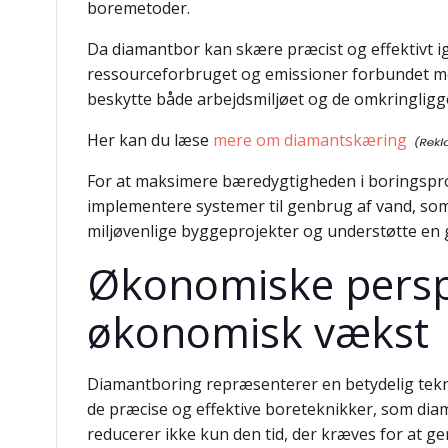
boremetoder.
Da diamantbor kan skære præcist og effektivt i
ressourceforbruget og emissioner forbundet med
beskytte både arbejdsmiljøet og de omkringlig
Her kan du læse
mere om diamantskæring
For at maksimere bæredygtigheden i boringsproc
implementere systemer til genbrug af vand, som
miljøvenlige byggeprojekter og understøtte en g
Økonomiske persp
økonomisk vækst
Diamantboring repræsenterer en betydelig tekno
de præcise og effektive boreteknikker, som dia
reducerer ikke kun den tid, der kræves for at 