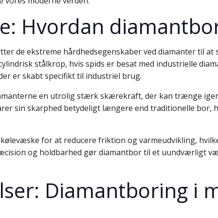
rme vores moderne verden.
ne: Hvordan diamantbor
ytter de ekstreme hårdhedsegenskaber ved diamanter til 
ylindrisk stålkrop, hvis spids er besat med industrielle diam
 er skabt specifikt til industriel brug.
iamanterne en utrolig stærk skærekraft, der kan trænge ig
er sin skarphed betydeligt længere end traditionelle bor, hvi
ølevæske for at reducere friktion og varmeudvikling, hvilket
æcision og holdbarhed gør diamantbor til et uundværligt væ
lser: Diamantboring i