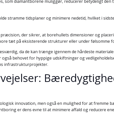
ces, som diamantborene muliggør, reducerer betydeligt den 
de stramme tidsplaner og minimere nedetid, hvilket i sidste 
 præcision, der sikrer, at borehullets dimensioner og place
 bore tæt på eksisterende strukturer eller under følsomme f
esværdig, da de kan trænge igennem de hårdeste materialer 
 også behovet for hyppige udskiftninger og vedligeholdelse.
s infrastrukturprojekter.
vejelser: Bæredygtighe
logisk innovation, men også en mulighed for at fremme bær
oring er dens evne til at minimere affald og reducere energi