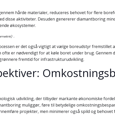
gennem hårde materialer, reduceres behovet for flere boref
 disse aktiviteter. Desuden genererer diamantboring mindre
gende økosystemer.
.
essen er det også vigtigt at vælge boreudstyr fremstillet 
 ofte er nødvendigt for at køle boret under brug. Gennem di
rønnere fremtid for infrastrukturudvikling.
ektiver: Omkostningsb
logisk udvikling, der tilbyder markante økonomiske fordele 
mantboring muliggør, føre til betydelige omkostningsbespa
gennemføre projekter, men minimerer også spild og behovet f