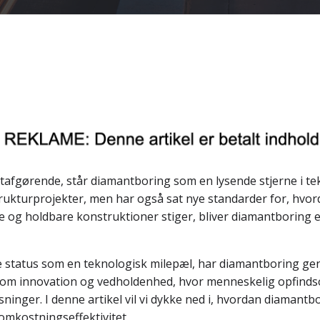
altafgørende, står diamantboring som en lysende stjerne i 
astrukturprojekter, men har også sat nye standarder for, hvo
te og holdbare konstruktioner stiger, bliver diamantboring
e status som en teknologisk milepæl, har diamantboring 
ng om innovation og vedholdenhed, hvor menneskelig opfind
inger. I denne artikel vil vi dykke ned i, hvordan diamantbo
omkostningseffektivitet.