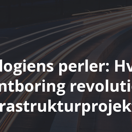
ogiens perler: 
tboring revolut
frastrukturprojek