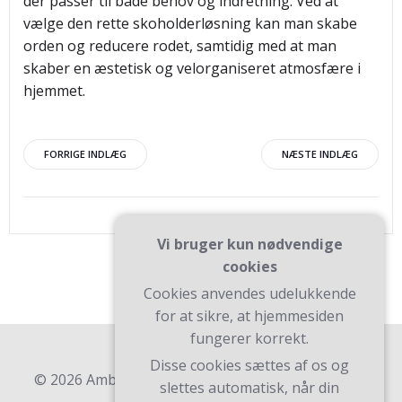
der passer til både behov og indretning. Ved at
vælge den rette skoholderløsning kan man skabe
orden og reducere rodet, samtidig med at man
skaber en æstetisk og velorganiseret atmosfære i
hjemmet.
Indlægsnavigation
Indlægsnav
FORRIGE INDLÆG
NÆSTE INDLÆG
Vi bruger kun nødvendige
cookies
Cookies anvendes udelukkende
for at sikre, at hjemmesiden
fungerer korrekt.
Disse cookies sættes af os og
© 2026 Ambk. Bygget ved at bruge WordPress og
slettes automatisk, når din