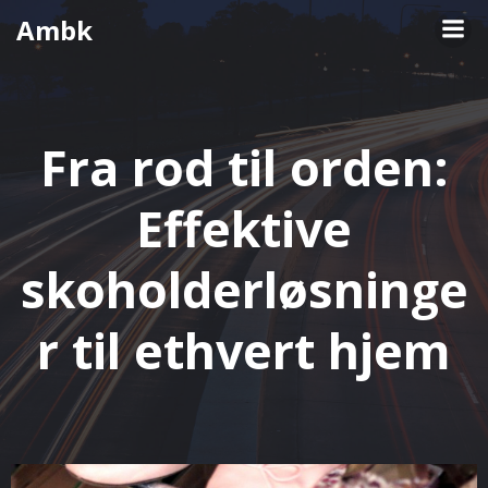
Videre
Ambk
til
indhold
Fra rod til orden:
Effektive
skoholderløsninge
r til ethvert hjem