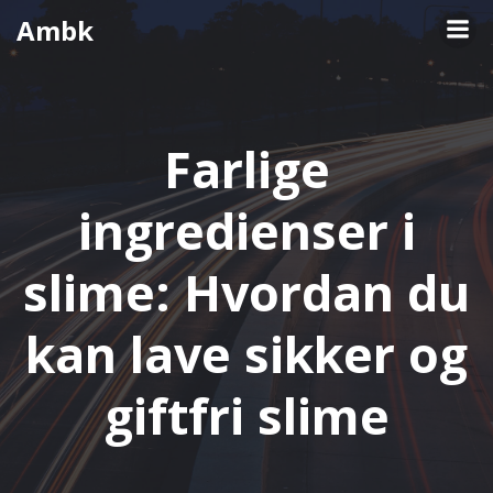
Videre
Ambk
til
indhold
Farlige
ingredienser i
slime: Hvordan du
kan lave sikker og
giftfri slime