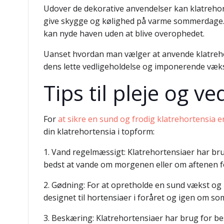
Udover de dekorative anvendelser kan klatrehor
give skygge og kølighed på varme sommerdage.
kan nyde haven uden at blive overophedet.
Uanset hvordan man vælger at anvende klatrehort
dens lette vedligeholdelse og imponerende vækst
Tips til pleje og v
For
at sikre en sund og frodig klatrehortensia er
din klatrehortensia i topform:
1. Vand regelmæssigt: Klatrehortensiaer har brug
bedst at vande om morgenen eller om aftenen f
2. Gødning: For at opretholde en sund vækst og r
designet til hortensiaer i foråret og igen om s
3. Beskæring: Klatrehortensiaer har brug for b