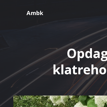
Videre
til
Ambk
indhold
Opdag 
klatreho