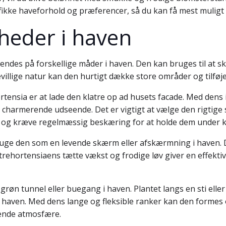
cifikke haveforhold og præferencer, så du kan få mest muligt 
heder i haven
nvendes på forskellige måder i haven. Den kan bruges til at 
villige natur kan den hurtigt dække store områder og tilføje
rtensia er at lade den klatre op ad husets facade. Med de
harmerende udseende. Det er vigtigt at vælge den rigtige sor
re og kræve regelmæssig beskæring for at holde dem under k
ruge den som en levende skærm eller afskærmning i haven. D
atrehortensiaens tætte vækst og frodige løv giver en effektiv
 grøn tunnel eller buegang i haven. Plantet langs en sti el
ke haven. Med dens lange og fleksible ranker kan den formes
rende atmosfære.