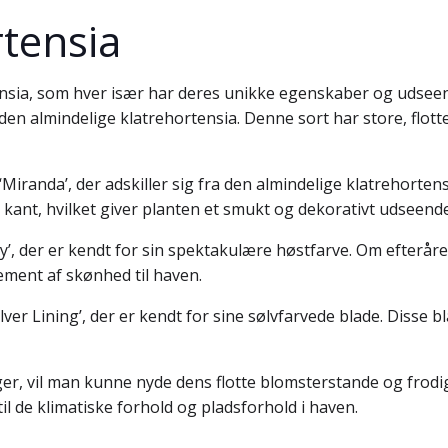
rtensia
rtensia, som hver især har deres unikke egenskaber og udsee
n almindelige klatrehortensia. Denne sort har store, flott
iranda’, der adskiller sig fra den almindelige klatrehortensi
kant, hvilket giver planten et smukt og dekorativt udseende
ly’, der er kendt for sin spektakulære høstfarve. Om efteråret
lement af skønhed til haven.
ver Lining’, der er kendt for sine sølvfarvede blade. Disse bl
er, vil man kunne nyde dens flotte blomsterstande og frodige
til de klimatiske forhold og pladsforhold i haven.