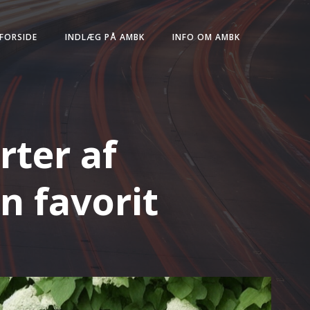
FORSIDE
INDLÆG PÅ AMBK
INFO OM AMBK
rter af
n favorit