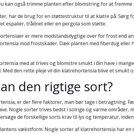
Du kan også trimme planten efter blomstring for at fremme 
er, har de brug for en støttestruktur til at klatre på. Sørg fo
t espalier, trådnet eller en pergola som støtte.
ehortensiaer er mere modstandsdygtige over for frost end an
hortensia mod frostskader. Dæk planten med fiberdug eller 
rehortensia med at trives og blomstre smukt i din have i m
el. Med den rette pleje vil din klatrehortensia blive et smukt
n den rigtige sort?
ensia, er der flere faktorer, man bør tage i betragtning. Fø
 have. Nogle sorter trives bedst i solrige og varme område
ersøge de forskellige sorts krav til lys og temperatur, inden
 plantens vækstform. Nogle sorter af klatrehortensia har en