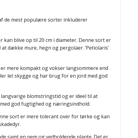
 af de mest populære sorter inkluderer
 kan blive op til 20 cm i diameter. Denne sort er
il at dække mure, hegn og pergolaer. ‘Petiolaris’
sort er mere kompakt og vokser langsommere end
 eller let skygge og har brug for en jord med god
langvarige blomstringstid og er ideel til at
rd med god fugtighed og næringsindhold.
ne sort er mere tolerant over for tørke og kan
skadedyr.
ande samt en nem og vedholdende plante. Det er