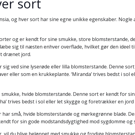
er sort
rtensia, og hver sort har sine egne unikke egenskaber. Nogle
sorter og er kendt for sine smukke, store blomsterstande, der
læbe sig til næsten enhver overflade, hvilket gør den ideel t
t drænet jord.
er sig ved sine lyserøde eller lilla blomsterstande. Denne 
 haver eller som en krukkeplante. ‘Miranda’ trives bedst i sol
e smukke, hvide blomsterstande. Denne sort er kendt for sin 
’ trives bedst i sol eller let skygge og foretrækker en jo
er har små, hvide blomsterstande og mørkegrønne blade. Den
så kendt for sin gode modstandsdygtighed mod sygdomme og 
er, vil du blive belønnet med smukke og frodige blomsterst