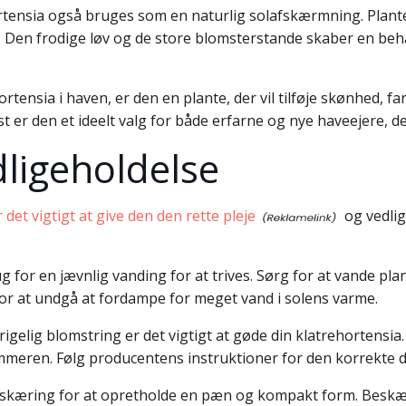
tensia også bruges som en naturlig solafskærmning. Plante
 Den frodige løv og de store blomsterstande skaber en be
ensia i haven, er den en plante, der vil tilføje skønhed, fa
 er den et ideelt valg for både erfarne og nye haveejere, d
edligeholdelse
 det vigtigt at give den den rette pleje
og vedlig
 for en jævnlig vanding for at trives. Sørg for at vande pla
or at undgå at fordampe for meget vand i solens varme.
igelig blomstring er det vigtigt at gøde din klatrehortensia
ommeren. Følg producentens instruktioner for den korrekte 
eskæring for at opretholde en pæn og kompakt form. Beskær 