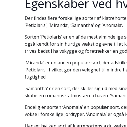
Egenskaber ved hv
Der findes flere forskellige sorter af klatreho
‘Petiolaris’, ‘Miranda’, ‘Samantha’ og ‘Anomala’.
Sorten ‘Petiolaris’ er en af de mest almindelige 
også kendt for sin hurtige vækst og evne til at k
trives bedst i halvskygge og foretrækker en god
‘Miranda’ er en anden populær sort, der adskill
‘Petiolaris’, hvilket gør den velegnet til mindre
fugtighed.
‘Samantha’ er en sort, der skiller sig ud med sin
skabe en romantisk atmosfære i haven. ‘Samantha
Endelig er sorten ‘Anomala’ en populær sort, d
vokse i forskellige jordtyper. ‘Anomala’ er og
Uanset hvilken sort af klatrehortensia du vælg