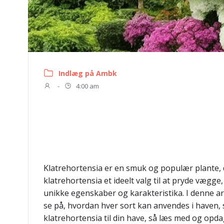
Indlæg på Ambk
-
4:00 am
Klatrehortensia er en smuk og populær plante, d
klatrehortensia et ideelt valg til at pryde vægge
unikke egenskaber og karakteristika. I denne arti
se på, hvordan hver sort kan anvendes i haven, s
klatrehortensia til din have, så læs med og opd