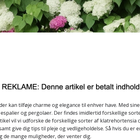
er kan tilføje charme og elegance til enhver have. Med sine
, espalier og pergolaer. Der findes imidlertid forskellige so
kel vil vi udforske de forskellige sorter af klatrehortensia o
amt give dig tips til pleje og vedligeholdelse. Så hvis du er
ag de mange muligheder, der venter dig.