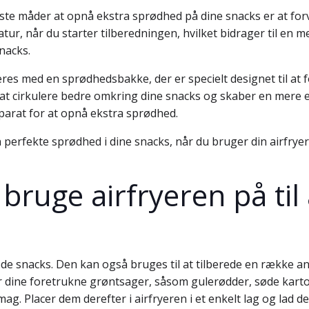
ste måder at opnå ekstra sprødhed på dine snacks er at forva
r, når du starter tilberedningen, hvilket bidrager til en m
snacks.
eres med en sprødhedsbakke, der er specielt designet til at
 at cirkulere bedre omkring dine snacks og skaber en mere e
arat for at opnå ekstra sprødhed.
n perfekte sprødhed i dine snacks, når du bruger din airfry
bruge airfryeren på til
røde snacks. Den kan også bruges til at tilberede en række 
r dine foretrukne grøntsager, såsom gulerødder, søde kartof
g. Placer dem derefter i airfryeren i et enkelt lag og lad dem