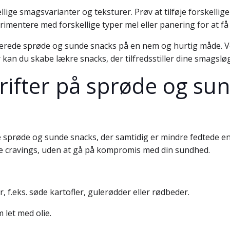
ge smagsvarianter og teksturer. Prøv at tilføje forskellige k
mentere med forskellige typer mel eller panering for at få 
ilberede sprøde og sunde snacks på en nem og hurtig måde. V
an du skabe lækre snacks, der tilfredsstiller dine smagslø
krifter på sprøde og sun
 sprøde og sunde snacks, der samtidig er mindre fedtede end 
e dine cravings, uden at gå på kompromis med din sundhed.
, f.eks. søde kartofler, gulerødder eller rødbeder.
 let med olie.