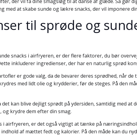
ter, der vil få dine smagsløg til at danse af glæde. Så gør d
ang med at skabe sunde og lækre snacks, der vil imponere din
nser til sprøde og sund
de snacks i airfryeren, er der flere faktorer, du bør overveje
 Dette inkluderer ingredienser, der har en naturlig sprød ko
tofler er gode valg, da de bevarer deres sprødhed, når de t
krydres med lidt olie og krydderier, før de steges. På den m
da det kan blive dejligt sprødt på ydersiden, samtidig med at 
, og krydre dem efter din smag.
 i airfryeren, er det også vigtigt at tænke på næringsindhol
t indhold af mættet fedt og kalorier. På den måde kan du ny