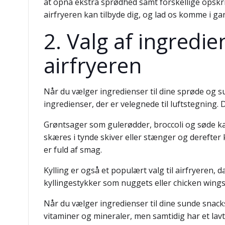
at opnå ekstra sprødhed samt forskellige opskrif
airfryeren kan tilbyde dig, og lad os komme i g
2. Valg af ingredie
airfryeren
Når du vælger ingredienser til dine sprøde og sun
ingredienser, der er velegnede til luftstegning.
Grøntsager som gulerødder, broccoli og søde kar
skæres i tynde skiver eller stænger og derefter 
er fuld af smag.
Kylling er også et populært valg til airfryeren, 
kyllingestykker som nuggets eller chicken wings
Når du vælger ingredienser til dine sunde snacks
vitaminer og mineraler, men samtidig har et lav