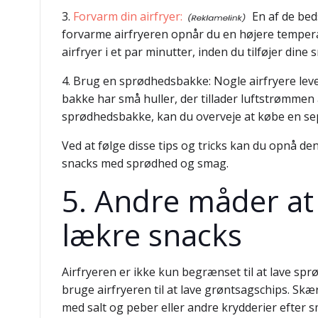
3.
Forvarm din airfryer:
En af de bed
forvarme airfryeren opnår du en højere temperatu
airfryer i et par minutter, inden du tilføjer dine 
4. Brug en sprødhedsbakke: Nogle airfryere lev
bakke har små huller, der tillader luftstrømmen
sprødhedsbakke, kan du overveje at købe en sep
Ved at følge disse tips og tricks kan du opnå de
snacks med sprødhed og smag.
5. Andre måder at 
lækre snacks
Airfryeren er ikke kun begrænset til at lave sp
bruge airfryeren til at lave grøntsagschips. Skæ
med salt og peber eller andre krydderier efter sma