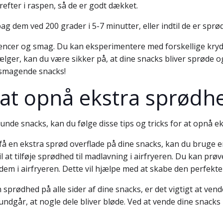
efter i raspen, så de er godt dækket.
bag dem ved 200 grader i 5-7 minutter, eller indtil de er sprø
erencer og smag. Du kan eksperimentere med forskellige kry
vælger, kan du være sikker på, at dine snacks bliver sprøde 
lsmagende snacks!
il at opnå ekstra sprødh
sunde snacks, kan du følge disse tips og tricks for at opnå ek
få en ekstra sprød overflade på dine snacks, kan du bruge
 at tilføje sprødhed til madlavning i airfryeren. Du kan prøv
em i airfryeren. Dette vil hjælpe med at skabe den perfekt
n sprødhed på alle sider af dine snacks, er det vigtigt at ve
 undgår, at nogle dele bliver bløde. Ved at vende dine snac