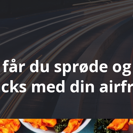
får du sprøde o
cks med din airf