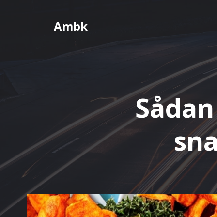
Videre
til
Ambk
indhold
Sådan 
sna