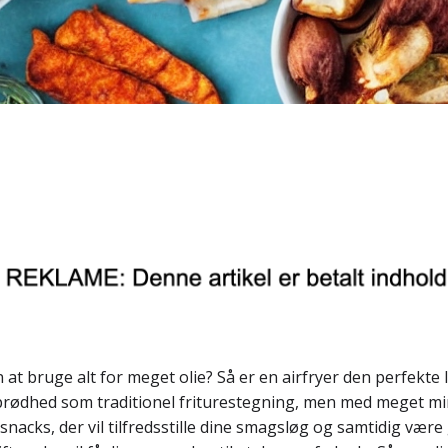
 bruge alt for meget olie? Så er en airfryer den perfekte lø
rødhed som traditionel friturestegning, men med meget mindr
nacks, der vil tilfredsstille dine smagsløg og samtidig være god